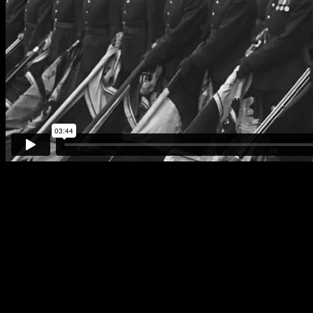
Не разделённые. Молитва Света
О, Творец благий, свет безпредельный,
Поведи нас с миром в мир света
В мир светящий дух бодрящий,
Светлый дух открытый для побед над т
Пусть Земля и Солнце нам помогут в де