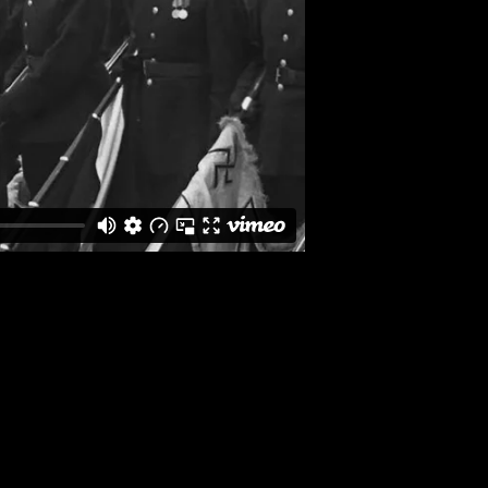
ьмою,
ле,