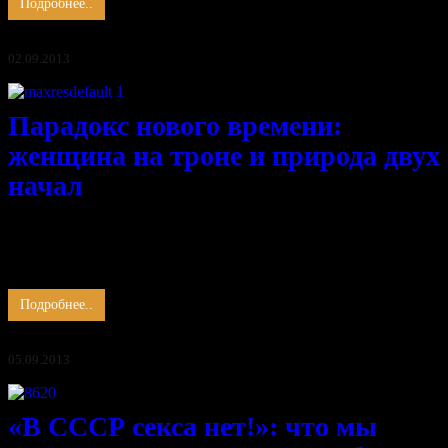
Подробнее..
02.09.2013
Парадокс нового времени:
женщина на троне и природа двух
начал
Вчера я испытала оргазм впервые. Мой муж стал мужчиной.
Женщиной рождаются, мужчиной становятся. Дабы стать
мужчиной, необходимо прийти к женщине и суметь открыть в
ней цветок. Задача не из лёгких, …
Подробнее..
05.09.2013
«В СССР секса нет!»: что мы