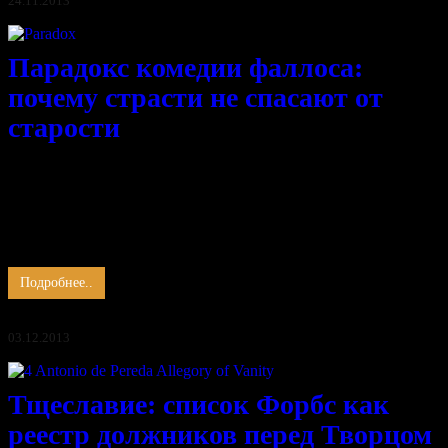
24.11.2013
Парадокс комедии фаллоса:
почему страсти не спасают от
старости
Человечество стареет.
И старость отнюдь не является эквивалентом мудрости,
зрелости, просвещённости, она проявляется в скудоумии элит
и процветающем невежестве.
Время, отведённое для роста, растрачено в пустую.
Дряхлый сатир, заказывает музыку …
Подробнее..
03.12.2013
Тщеславие: список Форбс как
реестр должников перед Творцом