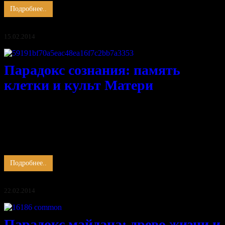
Подробнее..
15.02.2014
Парадокс сознания: память
клетки и культ Матери
Спасение утопающих, дело рук самих утопающих.
Проявлена мировая раковая опухоль, метастазы глубоки и
захватили весь мир.
Вакцина против рака – активация памяти клеток о начале
начал. Чистоте, мире, согласии, первозданности.
…
Подробнее..
22.02.2014
Парадокс майдана: древо жизни и