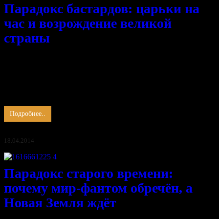
Парадокс бастардов: царьки на
час и возрождение великой
страны
Кто движет шахматной фигурой?
Кто знает замысел игры?
Когда окончено учёбы время, а результаты не видны,
Экзамен проявляет волю ученика пред рубиконом.
Желанье тщетное земного эго возводит глупость на престол,
…
Подробнее..
18.04.2014
Парадокс старого времени:
почему мир-фантом обречён, а
Новая Земля ждёт