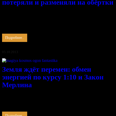
потеряли и разменяли на обёртки
«В СССР секса нет!»
— парадоксальная фраза 90-х,
вызвавшая шквал эмоций, отражала детскую
непосредственность и не испорченность многих людей того
времени, у них была Любовь, Совесть, Гордость, а вот секса
…
Подробнее..
05.10.2013
Земля ждёт перемен: обмен
энергией по курсу 1:10 и Закон
Мерлина
Все силы природы проявляют свой протест злу, накопленному
человеческим эго. Все стихии мира стремятся к свободе и
гармонии, очищая планету от грязи и мусора. Пространство
чутко реагирует на каждую мысль …
Подробнее..