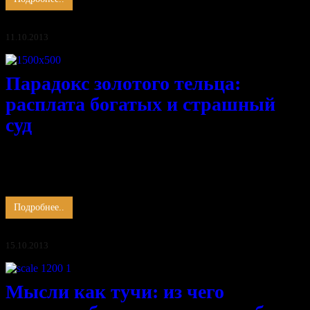
11.10.2013
Парадокс золотого тельца:
расплата богатых и страшный
суд
Река времени несёт свои воды к свету. Близок рассвет нового
дня. В лучах восходящего солнца исчезнут все кошмары тьмы.
Заканчивается очередная грандиозная эпоха. Контрольное
время вышло и каждый имеет нечто …
Подробнее..
15.10.2013
Мысли как тучи: из чего