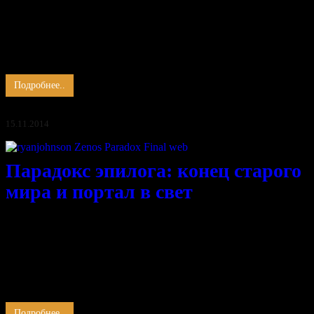
Всегда вчерашнее завтра.
Старинные часы уже не идут, механизм остановился,
часовщик, владеющий ключом, оставил «старину» без завода.
Их грандиозность ещё поражает воображение и рождает
многочисленные иллюзии будущих событий, подчинённых
устоявшимся …
Подробнее..
15.11.2014
Парадокс эпилога: конец старого
мира и портал в свет
Свинцовые тучи, церковный набат,
Угрюмые мысли, бездушье и смрад.
Зыбучие топи вчерашней мечты,
Молчаньем закрыто движение тьмы.
Когда остановлен бег стрелок часов,
В безвременье мир погрузиться готов.
Бесплодные мысли, желанья, …
Подробнее..