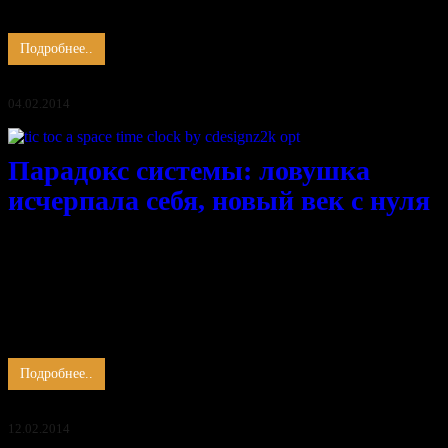
Стоят дворцы, …
Подробнее..
04.02.2014
Парадокс системы: ловушка
исчерпала себя, новый век с нуля
Что проку от смиренного раба,
Забитого невежеством и спесью,
Шумит от гнева пёстрая толпа,
Стирая в прах основу равновесья.
Горят костры и рушатся плотины,
Летят каменья градом на людей.
Растут …
Подробнее..
12.02.2014