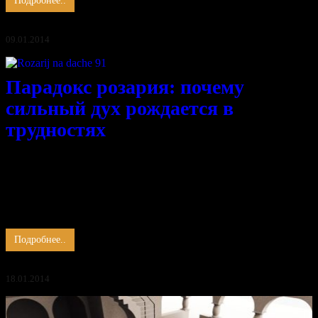
Подробнее..
09.01.2014
Парадокс розария: почему
сильный дух рождается в
трудностях
Прекрасен розовый сад в пору своего цветения. Разнообразие
форм радует глаз.
Культурную розу прививают на грубый шиповник дабы
получить результат- выносливость нежности.
Дух приходит в тело, рождённое женщиной, родители дают
…
Подробнее..
18.01.2014