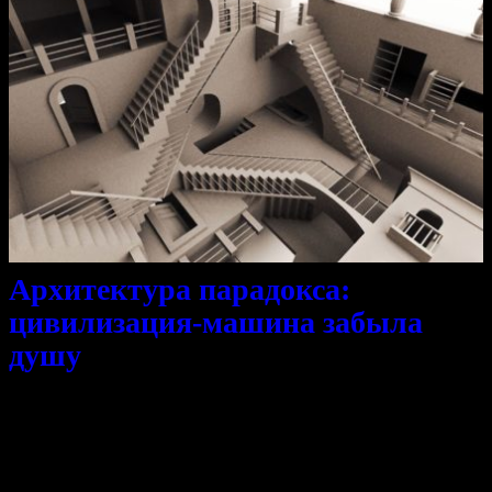
Архитектура парадокса:
цивилизация-машина забыла
душу
Ума задача выстроить систему,
Где всё на месте да имеет имена.
Кирпич к кирпичику, колонна, свод,
нервюры, розаны, золотые купола.
Подобие земного мирозданья,
Попытка пылкая повтора от ума.