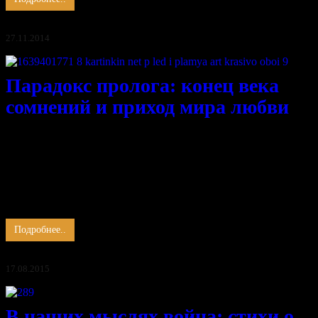
27.11.2014
Парадокс пролога: конец века
сомнений и приход мира любви
Почти окончен век сомнений,
Последний страх туманом покрывает небосвод,
Земля укрыта снегом сожалений,
В пространстве тишина
И луч сквозь дымку вьёт гнездо для будущих желаний,
Что прилетят как птичий хоровод.
…
Подробнее..
17.08.2015
В наших мыслях война: стихи о