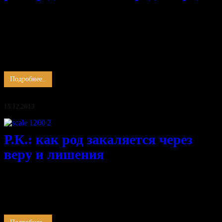
Тщеславие играет злую шутку,
Нам трудно всем представить на минутку,
Что список Форбс имеет цену для Творца,
То должники его
И каждый выплатит сполна по счёту,
Жатва начата.
Человек, получив …
Подробнее..
15.12.2013
Р.К.: как род закаляется через
веру и лишения
Кинжал для горца символ рода, что честь несёт через века,
Дух святый, укреплённый верой, приносит в кровь огонь и
закаляет сталь.
Шамиль явил свободы свет и братство девяти,
В своей …