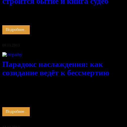
строится бытие и книга судеб
Рождают мысли тучи и туман, И солнца луч пробить, порой,
не может весь этот мрак, Но есть ветра и вихри, что гонят
облака и очищают небо. И вновь блестят лучи …
Подробнее..
09.11.2013
Парадокс наслаждения: как
созидание ведёт к бессмертию
Наслаждение убивает время, останавливая мысль.
Мысль, направленная на созидание, устремлённая к Вечности,
сжимает время, ведя к бессмертию.
Задача нового времени – физическое бессмертие.
Старость и болезни перестают быть фетишем для …
Подробнее..