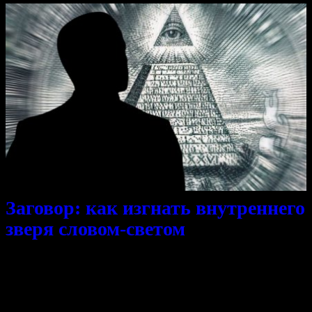
Заговор: как изгнать внутреннего
зверя словом-светом
В голове стук, выходи недруг,
ты вошёл, не зван, стучишь в барабан,
но твой вой не мой, забери с собой,
зверь, закрой дверь, выйди вон, звон,
яркий луч — меч, …