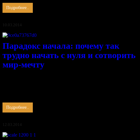
Подробнее..
10.03.2014
Парадокс начала: почему так
трудно начать с нуля и сотворить
мир-мечту
Легко сказать «начни с нуля», но крайне трудно это сделать.
Увидеть край в начале надо.
Край жизни и бескрайность дела,
Что сподвигает дух расти и крепнуть.
Груз прошлых бед тяжёл …
Подробнее..
12.03.2014