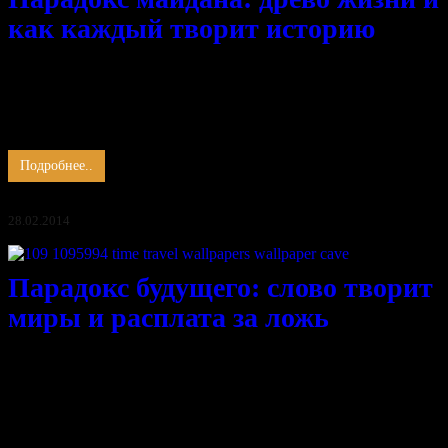
как каждый творит историю
Мы все творим историю сейчас
И тот, кто говорит, и тот, кто пишет.
Мы все причастны ко всему, что дышит,
От камня до звезды, мы все играем роль
В спектакле …
Подробнее..
28.02.2014
Парадокс будущего: слово творит
миры и расплата за ложь
Льёт дождь, уходит из-под ног земля,
Нет мягких зим и тёплых вёсен,
Поля в снегу, метёт пурга,
Срывая крик замерзших сосен…
Истинное знание несёт слово, тот, кто владеет русским
языком, …