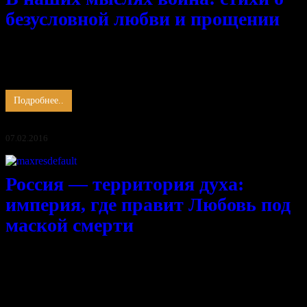
безусловной любви и прощении
В наших мыслях война, подсознательно мы убиваем,
Так проблемы свои мы решаем, убивая себя без конца.
Говорим о любви и страдаем, поём песни о жизни – стенаем,
Призывая врага на …
Подробнее..
07.02.2016
Россия — территория духа:
империя, где правит Любовь под
маской смерти
Россия- территория духа, империя добра и зла,
Страна, рождающая странников,
Земля творцов и палачей,
Где время сжато, воздух плотен,
и жизнь, что вечная борьба.