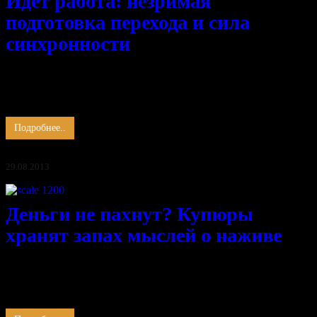
Идёт работа: незримая
подготовка перехода и сила
синхронности
Идёт работа не заметно для суеты земных умов, Те кто
должны прийти, Придут открыто с дарами полных сундуков.
Будь терпелив и осторожен, В своём стремленье преуспеть,
Народ гнилой глумиться может, …
Подробнее..
29.08.2013
Деньги не пахнут? Купюры
хранят запах мыслей о наживе
Тот кто сказал что, «деньги не пахнут», сильно ошибался. Мне
доводилось бывать в денежном хранилище банка и могу
сказать, что запах там весьма специфический. Точнее — это
смрад, грязь материального …