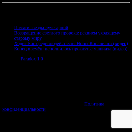
Читайте также
Памяти звезды лучезарной
Возвращение светлого пророка: реквием уходящему
старому миру
Ходит Бог среди людей: песня Ноны Копалиани (видео)
Конец времён: исполнилось проклятье машиаха (видео)
Posted in
Paradox 1.0
.
2025 © All Right Reserved. Paradox Group
Политика
конфиденциальности