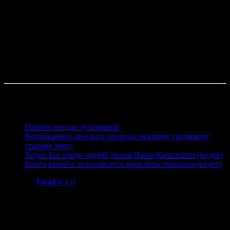
Труд души приводит к рождению человека,
Жизнь человека в труде даёт ему имя,
Дух человека сохраняет имя во времени, увеличивая
возможность души в бесконечном движении по восходящей
спирали к Абсолюту.
Океан времени хранит мириады имён ,изредка вынося на
берег редкую жемчужину.
Тот хранит жемчуг что хранит время.
Читайте также
Памяти звезды лучезарной
Возвращение светлого пророка: реквием уходящему
старому миру
Ходит Бог среди людей: песня Ноны Копалиани (видео)
Конец времён: исполнилось проклятье машиаха (видео)
Posted in
Paradox 1.0
.