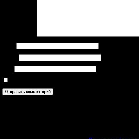
Комментарий
*
Имя
*
Email
*
Сайт
Сохранить моё имя, email и адрес сайта в этом браузере д