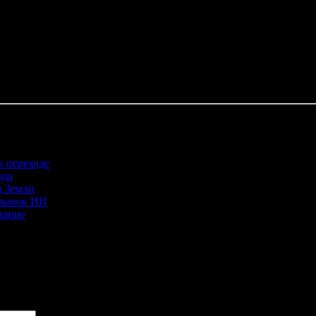
вую реальность. А основа всего — Любовь, чистая и светлая. Мил
— плевела. Вешние воды смоют эту шелуху и очистят пространст
ник, проявитель миров, творец и созидатель, искатель сокрови
отжившего прошлого, природа оживает, радостью наполнен Мир. 
ествует, мы знаем!
в переходе
ода
д Земли
 рывок ИИ
нание
ечены
*