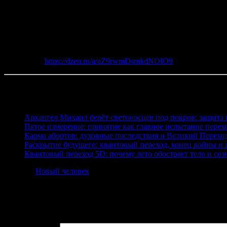
справедливость — не просто слова, коды вечности, пропуск в но
они служат Свету. Пустой поток информации, бездумные слова 
Стоящий на земле человек под небом и солнцем — живой провод
солнце пробуждает землю от зимней стужи, очищает от грязи 
миру. Мир множества Будд, сияющий и просветленный! Он сущ
Источник:
https://dzen.ru/a/aZ9rwmDsmkdNOIO9
Читайте также
Архангел Михаил берёт светоносцев под покров: защита 
Пятое измерение: принятие как главное испытание перех
Карма абортов: духовные последствия и Великий Перехо
Раскрытие будущего: квантовый переход, конец войны и
Квантовый переход 5D: почему лето обостряет тело и соз
Posted in
Новый человек
.
Добавить комментарий
Ваш адрес email не будет опубликован.
Обязательные поля пом