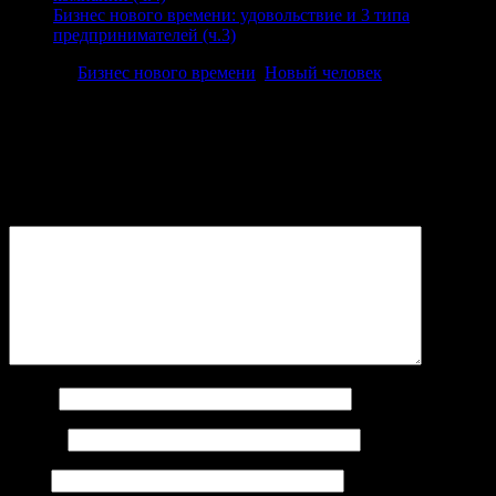
Бизнес нового времени: удовольствие и 3 типа
предпринимателей (ч.3)
Posted in
Бизнес нового времени
,
Новый человек
.
Добавить комментарий
Ваш адрес email не будет опубликован.
Обязательные поля
помечены
*
Комментарий
*
Имя
*
Email
*
Сайт