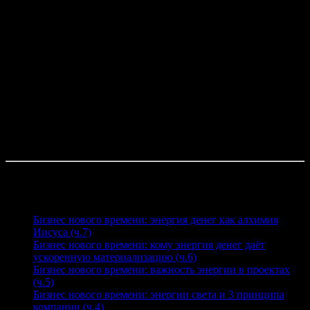
исполняет. Ваши товары или услуги должны менять людей,
их качество мыслей и желаний, делая их более счастливыми,
наполняя изнутри тем, что нельзя купить за деньги.
Чем наполненнее вы, тем больше вектор желаний смещается с
внутренней позиции на внешнюю, теперь не вы центр, а мир
вокруг вас, и вы становитесь бесконечными. Пробуйте друзья,
экспериментируйте, не бойтесь, доверьтесь пространству и
вашим помощникам. Мы желаем вам успеха и безмерного
счастья.
С любовью, Мирослав и Николь.
Читайте также
Бизнес нового времени: энергия денег как алхимия
Иисуса (ч.7)
Бизнес нового времени: кому энергия денег даёт
ускоренную материализацию (ч.6)
Бизнес нового времени: важность энергии в проектах
(ч.5)
Бизнес нового времени: энергии света и 3 принципа
компании (ч.4)