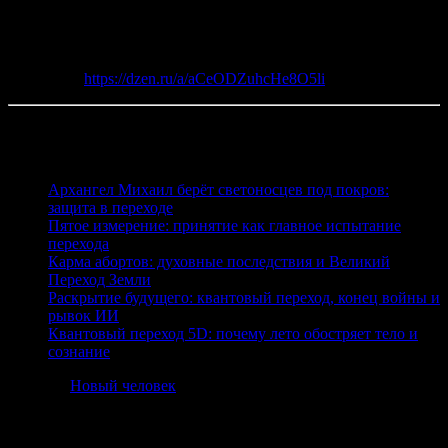
и мы все его участники.
С уважением и любовью, команда Мирослава и Николь.
Источник:
https://dzen.ru/a/aCeODZuhcHe8O5li
Читайте также
Архангел Михаил берёт светоносцев под покров:
защита в переходе
Пятое измерение: принятие как главное испытание
перехода
Карма абортов: духовные последствия и Великий
Переход Земли
Раскрытие будущего: квантовый переход, конец войны и
рывок ИИ
Квантовый переход 5D: почему лето обостряет тело и
сознание
Posted in
Новый человек
.
Добавить комментарий