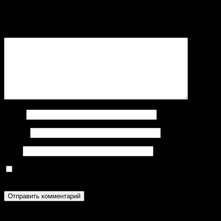
Ваш адрес email не будет опубликован.
Обязательные поля
помечены
*
Комментарий
*
Имя
*
Email
*
Сайт
Сохранить моё имя, email и адрес сайта в этом браузере для
последующих моих комментариев.