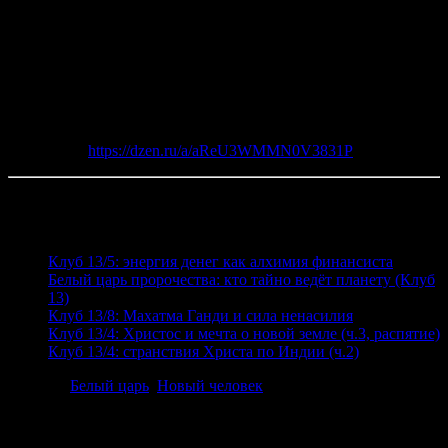
Земля — вселенская жемчужина. Здесь собрано немыслимое
многообразие форм жизни, народов, культур, опыта
цивилизаций. Человек может постичь Жизнь, познав себя,
познать Бога.
С уважением, команда Мирослава и Николь.
Источник:
https://dzen.ru/a/aReU3WMMN0V3831P
Читайте также
Клуб 13/5: энергия денег как алхимия финансиста
Белый царь пророчества: кто тайно ведёт планету (Клуб
13)
Клуб 13/8: Махатма Ганди и сила ненасилия
Клуб 13/4: Христос и мечта о новой земле (ч.3, распятие)
Клуб 13/4: странствия Христа по Индии (ч.2)
Posted in
Белый царь
,
Новый человек
.
Добавить комментарий